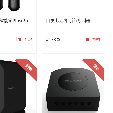
智能锁Plus(黑)
自发电无线门铃/呼叫器
抢购
¥
138.00
抢购
促销
促销