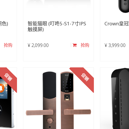
色)
智能猫眼 (叮咚5-S1-7寸IPS
Crown皇冠
触摸屏)
抢购
¥
2,099.00
抢购
¥
3,999.00
促销
促销