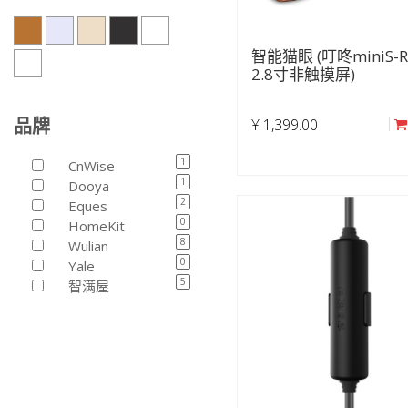
智能猫眼 (叮咚miniS-R
2.8寸非触摸屏)
品牌
¥
1,399.00
1
CnWise
1
Dooya
2
Eques
0
HomeKit
8
Wulian
0
Yale
5
智满屋