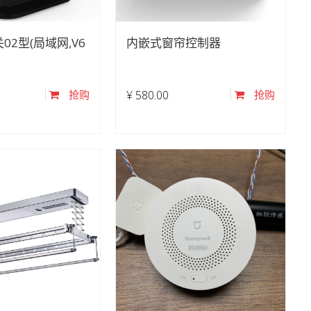
关02型(局域网,V6
内嵌式窗帘控制器
抢购
¥
580.00
抢购