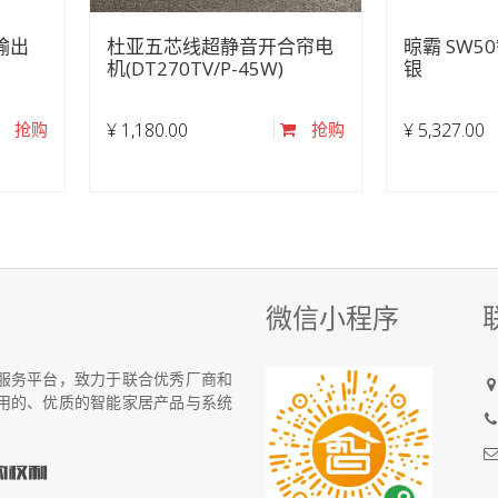
输出
杜亚五芯线超静音开合帘电
晾霸 SW5
机(DT270TV/P-45W)
银
抢购
¥
1,180.00
抢购
¥
5,327.00
微信小程序
统化服务平台，致力于联合优秀厂商和
用的、优质的智能家居产品与系统