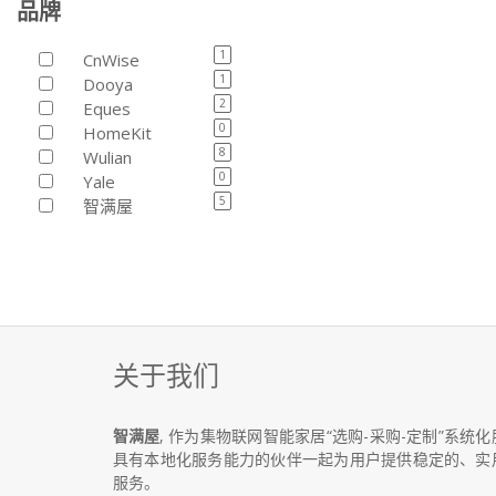
品牌
1
CnWise
1
Dooya
2
Eques
0
HomeKit
8
Wulian
0
Yale
5
智满屋
关于我们
智满屋
, 作为集物联网智能家居“选购-采购-定制”系
具有本地化服务能力的伙伴一起为用户提供稳定的、实
服务。