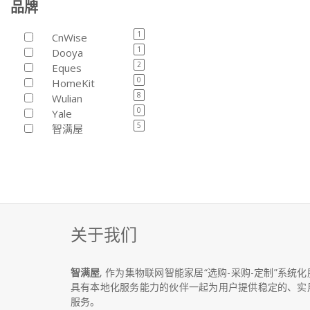
品牌
1
CnWise
1
Dooya
2
Eques
0
HomeKit
8
Wulian
0
Yale
5
智满屋
关于我们
智满屋
, 作为集物联网智能家居“选购-采购-定制”系
具有本地化服务能力的伙伴一起为用户提供稳定的、实
服务。