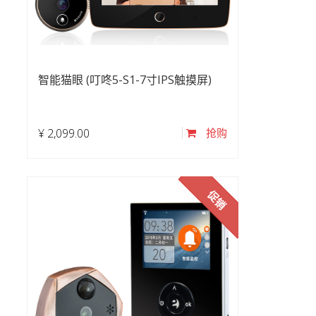
智能猫眼 (叮咚5-S1-7寸IPS触摸屏)
¥
2,099.00
抢购
促销