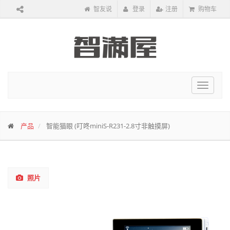
智友说
登录
注册
购物车
Toggle
navigat
产品
智能猫眼 (叮咚miniS-R231-2.8寸非触摸屏)
照片