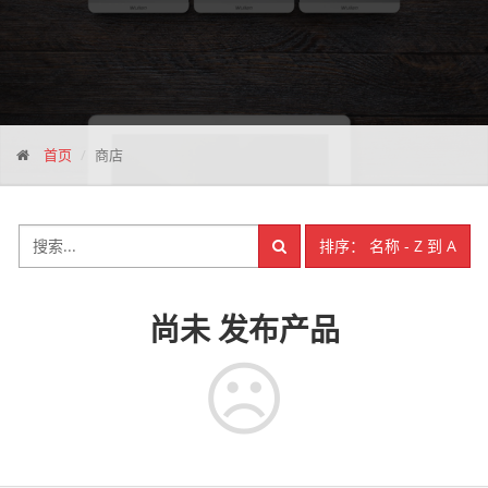
首页
商店
排序： 名称 - Z 到 A
尚未
发布产品
☹